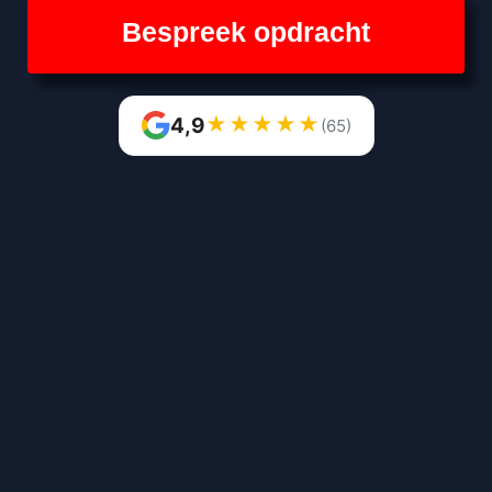
Bespreek opdracht
★
★
★
★
★
4,9
(65)