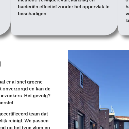
bacteriën effectief zonder het oppervlak te
h
beschadigen.
v
l
n
at er al snel groene
gt onverzorgd en kan de
 bezoekers. Het gevolg?
erstel.
ecertificeerd team dat
elijk reinigt. We passen
md op het type vloer en