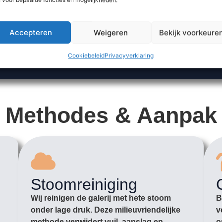
Accepteren
Weigeren
Bekijk voorkeure
Cookiebeleid
Privacyverklaring
Methodes & Aanpak
Stoomreiniging
Wij reinigen de galerij met hete stoom
B
onder lage druk. Deze milieuvriendelijke
v
methode verwijdert vuil, aanslag en
o