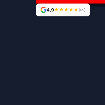
★
★
★
★
★
4,9
(65)