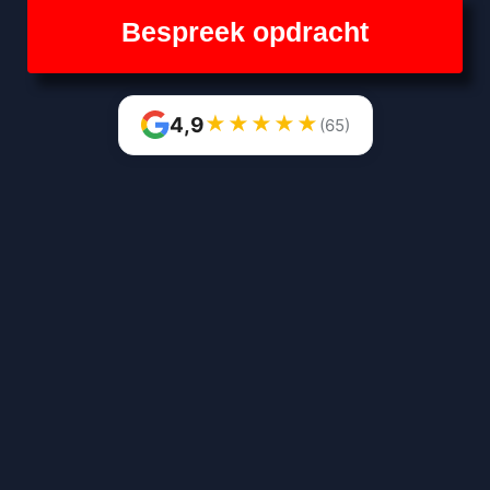
Bespreek opdracht
★
★
★
★
★
4,9
(65)