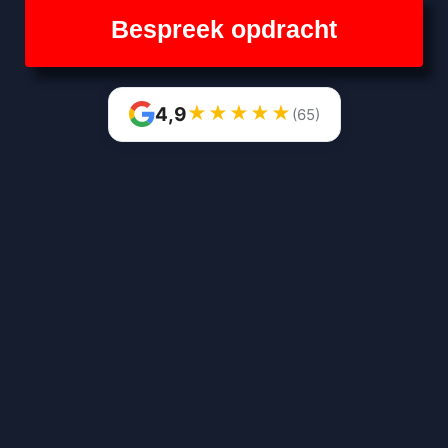
Bespreek opdracht
★
★
★
★
★
4,9
(65)