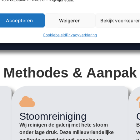
Accepteren
Weigeren
Bekijk voorkeure
Cookiebeleid
Privacyverklaring
Methodes & Aanpak
Stoomreiniging
Wij reinigen de galerij met hete stoom
B
onder lage druk. Deze milieuvriendelijke
v
methode verwijdert vuil, aanslag en
o