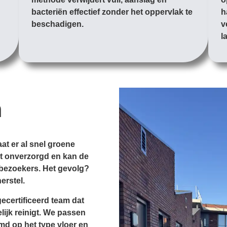
bacteriën effectief zonder het oppervlak te
h
beschadigen.
v
l
n
at er al snel groene
gt onverzorgd en kan de
 bezoekers. Het gevolg?
erstel.
ecertificeerd team dat
elijk reinigt. We passen
md op het type vloer en