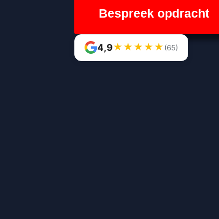
Bespreek opdracht
★
★
★
★
★
4,9
(65)