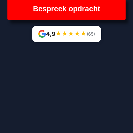
Bespreek opdracht
★
★
★
★
★
4,9
(65)