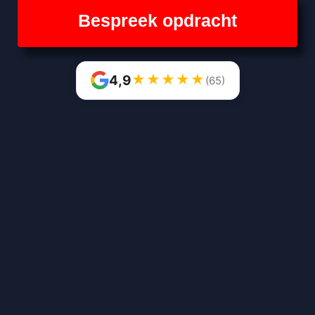
Bespreek opdracht
★
★
★
★
★
4,9
(65)