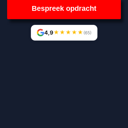
Bespreek opdracht
★
★
★
★
★
4,9
(65)