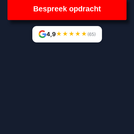
Bespreek opdracht
★
★
★
★
★
4,9
(65)