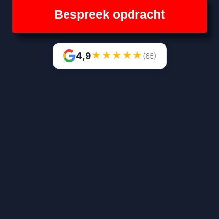
Bespreek opdracht
★
★
★
★
★
4,9
(65)