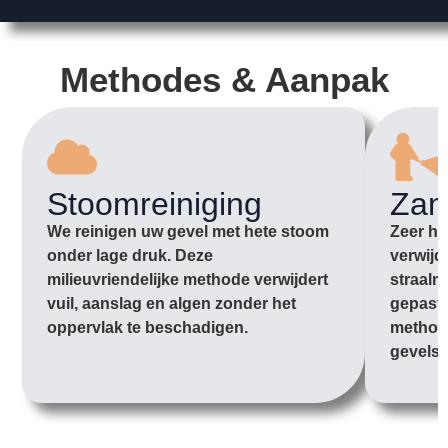
Methodes & Aanpak
Stoomreiniging
Zan
We reinigen uw gevel met hete stoom
Zeer ha
onder lage druk. Deze
verwijd
milieuvriendelijke methode verwijdert
straalm
vuil, aanslag en algen zonder het
gepast
oppervlak te beschadigen.
methode
gevels.