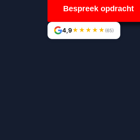
Bespreek opdracht
★
★
★
★
★
4,9
(65)