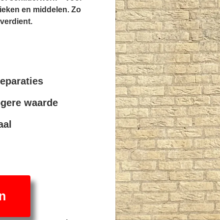
nieken en middelen. Zo
 verdient.
eparaties
ogere waarde
aal
n