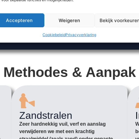
Accepteren
Weigeren
Bekijk voorkeure
Cookiebeleid
Privacyverklaring
Methodes & Aanpak
Zandstralen
Zeer hardnekkig vuil, verf en aanslag
W
verwijderen we met een krachtig
b
n
straalmiddel (zoals zand) onder gepaste
v