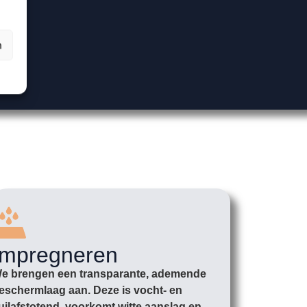
n
Impregneren
e brengen een transparante, ademende
eschermlaag aan. Deze is vocht- en
uilafstotend, voorkomt witte aanslag en