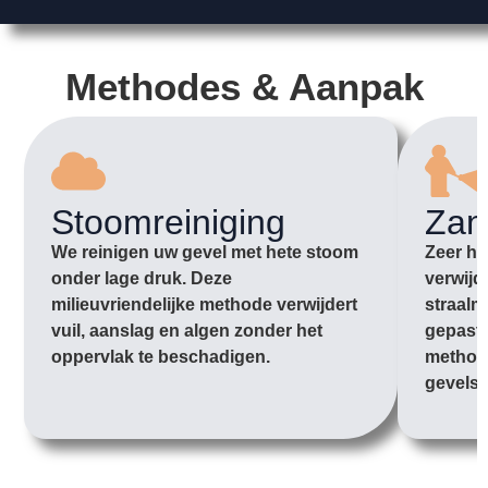
Methodes & Aanpak
Stoomreiniging
Zan
We reinigen uw gevel met hete stoom
Zeer ha
onder lage druk. Deze
verwijd
milieuvriendelijke methode verwijdert
straalm
vuil, aanslag en algen zonder het
gepast
oppervlak te beschadigen.
methode
gevels.