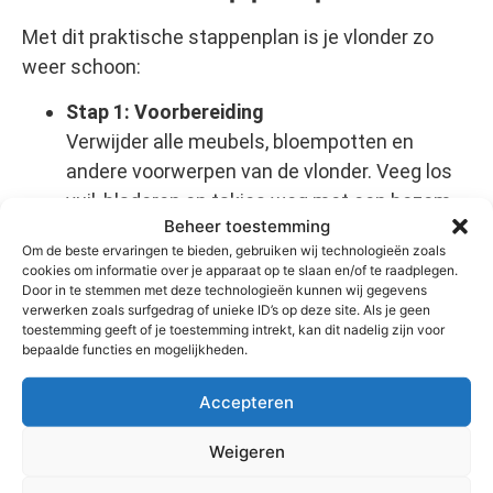
Met dit praktische stappenplan is je vlonder zo
weer schoon:
Stap 1: Voorbereiding
Verwijder alle meubels, bloempotten en
andere voorwerpen van de vlonder. Veeg los
vuil, bladeren en takjes weg met een bezem.
Beheer toestemming
Controleer direct of er geen schroeven of
Om de beste ervaringen te bieden, gebruiken wij technologieën zoals
spijkers uitsteken.
cookies om informatie over je apparaat op te slaan en/of te raadplegen.
Stap 2: Benodigde materialen
Door in te stemmen met deze technologieën kunnen wij gegevens
verwerken zoals surfgedrag of unieke ID’s op deze site. Als je geen
Verzamel de volgende materialen:
toestemming geeft of je toestemming intrekt, kan dit nadelig zijn voor
Harde bezem
bepaalde functies en mogelijkheden.
Emmer
Accepteren
Water (liefst warm)
Milde zeep of een speciaal
Weigeren
vlonderreiniger