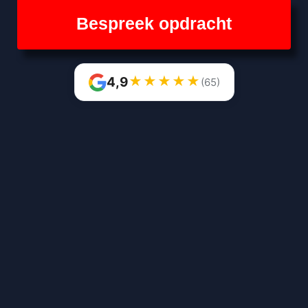
Bespreek opdracht
★
★
★
★
★
4,9
(65)