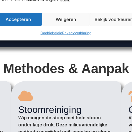
Accepteren
Weigeren
Bekijk voorkeure
Cookiebeleid
Privacyverklaring
Methodes & Aanpak
Stoomreiniging
Wij reinigen de stoep met hete stoom
V
onder lage druk. Deze milieuvriendelijke
v
ag
methode verwijdert vuil, aanslag en algen
p