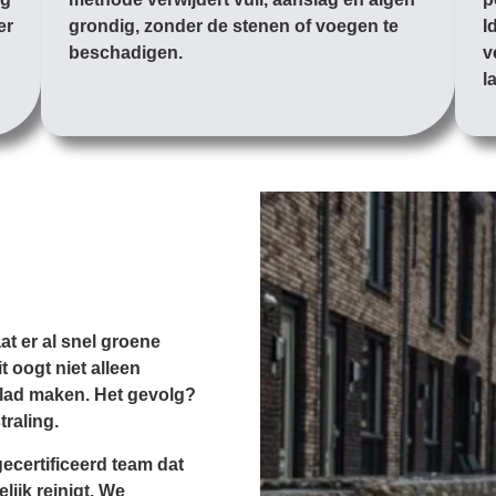
er
grondig, zonder de stenen of voegen te
I
beschadigen.
v
l
at er al snel groene
 oogt niet alleen
glad maken. Het gevolg?
traling.
ecertificeerd team dat
lijk reinigt. We