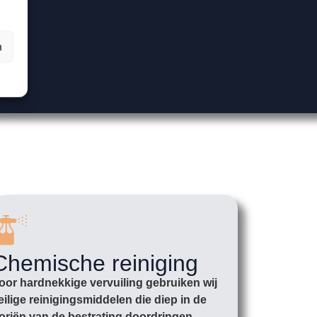
n
Chemische reiniging
oor hardnekkige vervuiling gebruiken wij
eilige reinigingsmiddelen die diep in de
oriën van de bestrating doordringen.