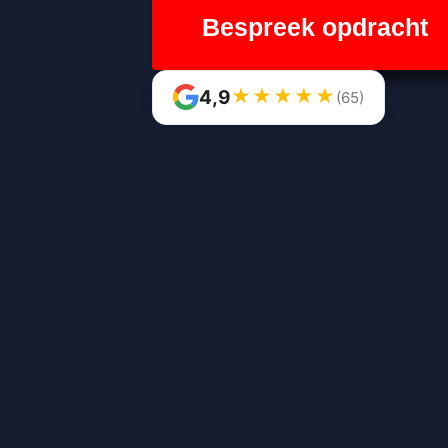
Bespreek opdracht
★
★
★
★
★
4,9
(65)