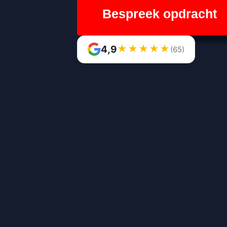
Bespreek opdracht
★
★
★
★
★
4,9
(65)