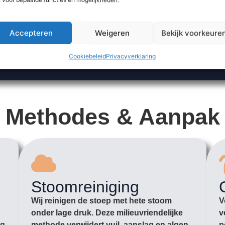
Accepteren
Weigeren
Bekijk voorkeure
Cookiebeleid
Privacyverklaring
Methodes & Aanpak
Stoomreiniging
Wij reinigen de stoep met hete stoom
V
onder lage druk. Deze milieuvriendelijke
v
ag
methode verwijdert vuil, aanslag en algen
p