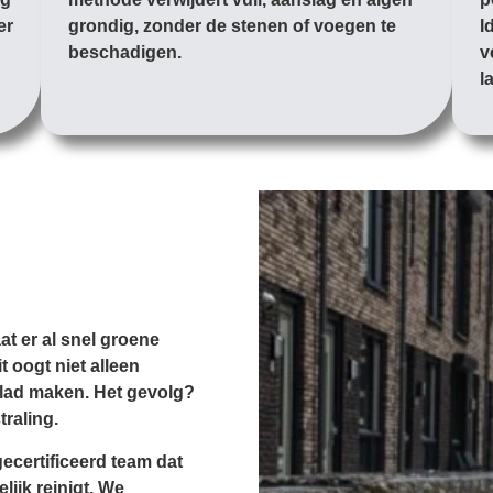
er
grondig, zonder de stenen of voegen te
I
beschadigen.
v
l
at er al snel groene
 oogt niet alleen
glad maken. Het gevolg?
traling.
ecertificeerd team dat
lijk reinigt. We