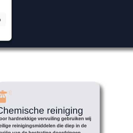
n
Chemische reiniging
oor hardnekkige vervuiling gebruiken wij
eilige reinigingsmiddelen die diep in de
oriën van de bestrating doordringen.