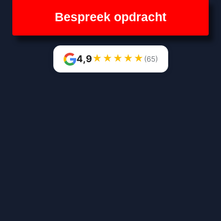
Bespreek opdracht
★
★
★
★
★
4,9
(65)