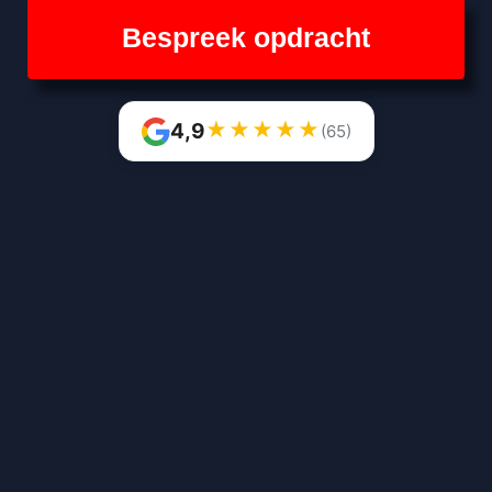
Bespreek opdracht
★
★
★
★
★
4,9
(65)