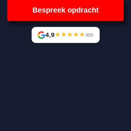
Bespreek opdracht
★
★
★
★
★
4,9
(65)