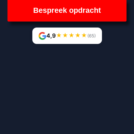
Bespreek opdracht
★
★
★
★
★
4,9
(65)