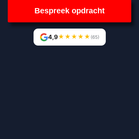
Bespreek opdracht
★
★
★
★
★
4,9
(65)