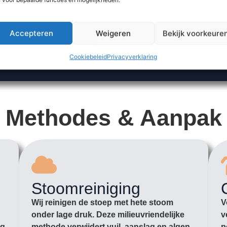
Accepteren
Weigeren
Bekijk voorkeure
Cookiebeleid
Privacyverklaring
Methodes & Aanpak
Stoomreiniging
Wij reinigen de stoep met hete stoom
V
onder lage druk. Deze milieuvriendelijke
v
ag
methode verwijdert vuil, aanslag en algen
p