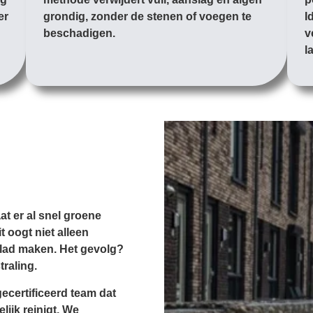
er
grondig, zonder de stenen of voegen te
I
beschadigen.
v
l
at er al snel groene
 oogt niet alleen
glad maken. Het gevolg?
traling.
ecertificeerd team dat
lijk reinigt. We