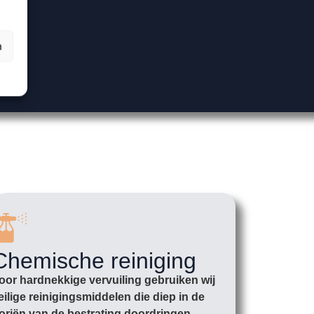
n
Chemische reiniging
oor hardnekkige vervuiling gebruiken wij
eilige reinigingsmiddelen die diep in de
oriën van de bestrating doordringen.