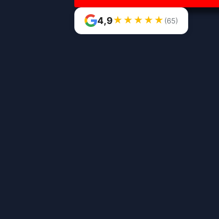
★
★
★
★
★
4,9
(65)