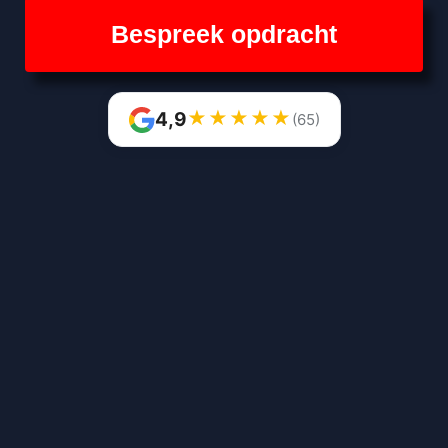
Bespreek opdracht
★
★
★
★
★
4,9
(65)