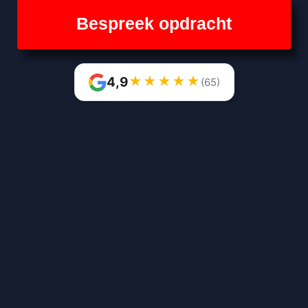
Bespreek opdracht
★
★
★
★
★
4,9
(65)