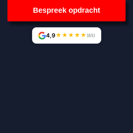
Bespreek opdracht
★
★
★
★
★
4,9
(65)