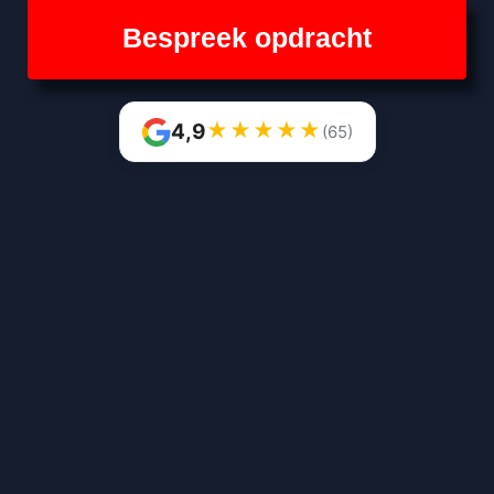
Bespreek opdracht
★
★
★
★
★
4,9
(65)