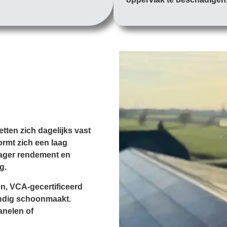
etten zich dagelijks vast
ormt zich een laag
 lager rendement en
g.
en, VCA-gecertificeerd
undig schoonmaakt.
anelen of