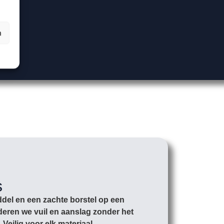
n
s
ddel en een zachte borstel op een
deren we vuil en aanslag zonder het
Veilig voor elk materiaal.