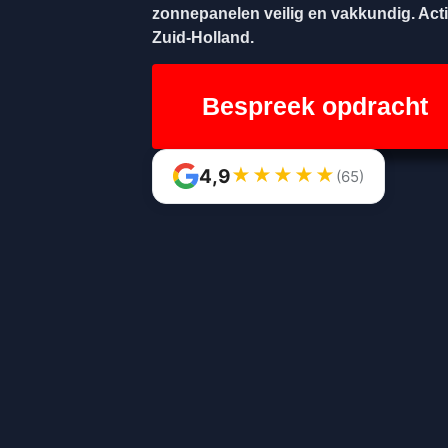
zonnepanelen veilig en vakkundig. Acti
Zuid-Holland.
Bespreek opdracht
★
★
★
★
★
4,9
(65)