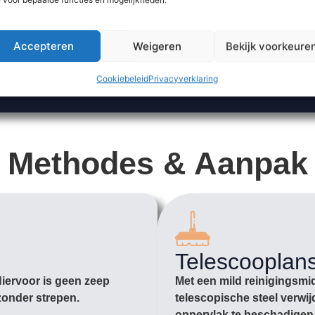
Accepteren
Weigeren
Bekijk voorkeure
Cookiebeleid
Privacyverklaring
Methodes & Aanpak
Telescooplan
Hiervoor is geen zeep
Met een mild reinigingsmi
zonder strepen.
telescopische steel verwij
oppervlak te beschadigen. 