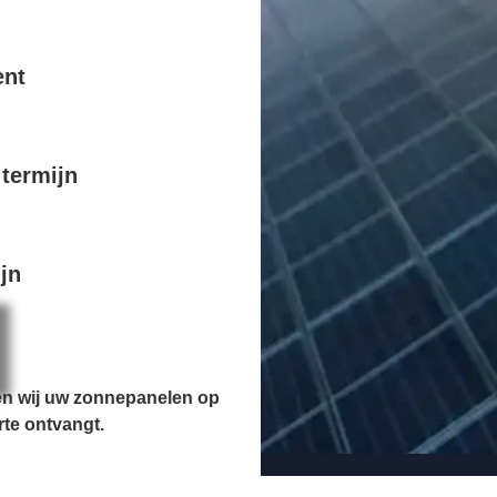
ent
termijn
jn
en wij uw zonnepanelen op
rte ontvangt.