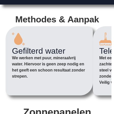
Methodes & Aanpak
Gefilterd water
Tel
We werken met puur, mineraalvrij
Met een
water. Hiervoor is geen zeep nodig en
zachte 
het geeft een schoon resultaat zonder
steel v
strepen.
zonder 
Veilig v
Zonnepanelen