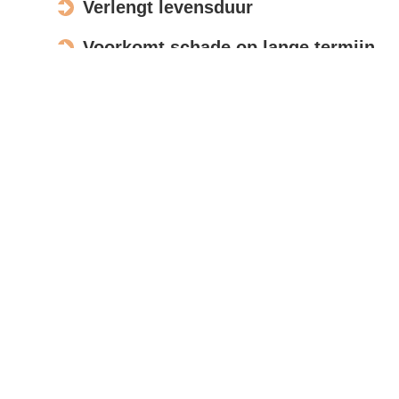
Verlengt levensduur
Voorkomt schade op lange termijn
Verbetert de uitstraling
Actief in Alverna
Bespreek opdracht
Met moderne meettools en foto’s beoordelen wij uw
zonnepanelen op afstand, zodat u snel een
nauwkeurige offerte ontvangt.
Reviews