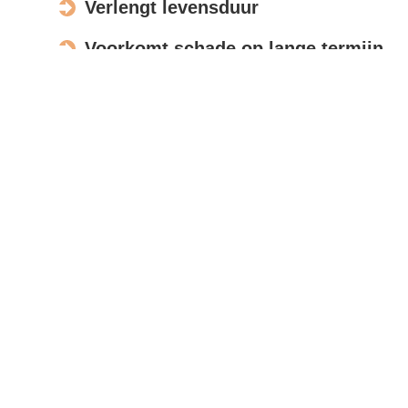
Verlengt levensduur
Voorkomt schade op lange termijn
Verbetert de uitstraling
Actief in Arkel
Bespreek opdracht
Met moderne meettools en foto’s beoordelen wij uw
zonnepanelen op afstand, zodat u snel een
nauwkeurige offerte ontvangt.
Reviews