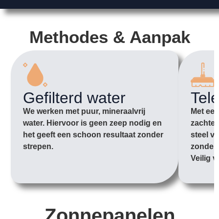
Methodes & Aanpak
Gefilterd water
Tel
We werken met puur, mineraalvrij
Met een
water. Hiervoor is geen zeep nodig en
zachte 
het geeft een schoon resultaat zonder
steel v
strepen.
zonder 
Veilig v
Zonnepanelen