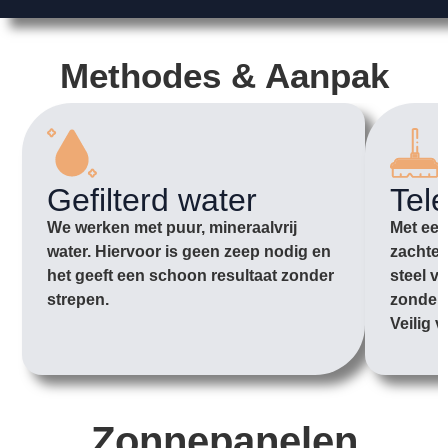
Methodes & Aanpak
Gefilterd water
Tel
We werken met puur, mineraalvrij
Met een
water. Hiervoor is geen zeep nodig en
zachte 
het geeft een schoon resultaat zonder
steel v
strepen.
zonder 
Veilig v
Zonnepanelen