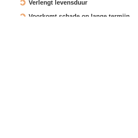
Verlengt levensduur
Voorkomt schade op lange termijn
Verbetert de uitstraling
Actief in Babberich
Bespreek opdracht
Met moderne meettools en foto’s beoordelen wij uw
zonnepanelen op afstand, zodat u snel een
nauwkeurige offerte ontvangt.
Reviews