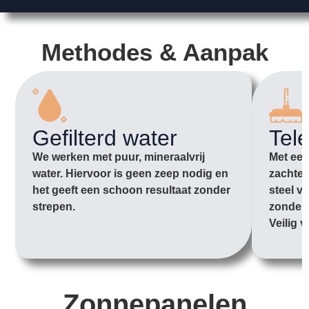
Methodes & Aanpak
Gefilterd water
Tel
We werken met puur, mineraalvrij
Met een
water. Hiervoor is geen zeep nodig en
zachte 
het geeft een schoon resultaat zonder
steel v
strepen.
zonder 
Veilig v
Zonnepanelen