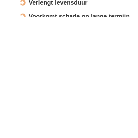
Verlengt levensduur
Voorkomt schade op lange termijn
Verbetert de uitstraling
Actief in Beek en Donk
Bespreek opdracht
Met moderne meettools en foto’s beoordelen wij uw
zonnepanelen op afstand, zodat u snel een
nauwkeurige offerte ontvangt.
Reviews