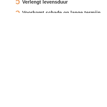
Verlengt levensduur
Voorkomt schade op lange termijn
Verbetert de uitstraling
Actief in Benschop
Bespreek opdracht
Met moderne meettools en foto’s beoordelen wij uw
zonnepanelen op afstand, zodat u snel een
nauwkeurige offerte ontvangt.
Reviews