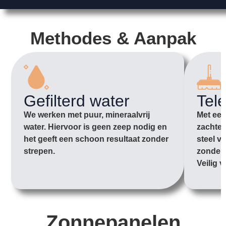
Methodes & Aanpak
Gefilterd water
Tel
We werken met puur, mineraalvrij
Met een
water. Hiervoor is geen zeep nodig en
zachte 
het geeft een schoon resultaat zonder
steel v
strepen.
zonder 
Veilig v
Zonnepanelen