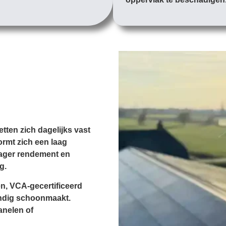
etten zich dagelijks vast
ormt zich een laag
 lager rendement en
g.
en, VCA-gecertificeerd
undig schoonmaakt.
anelen of