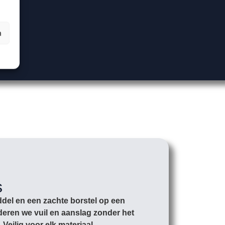
n
s
ddel en een zachte borstel op een
deren we vuil en aanslag zonder het
Veilig voor elk materiaal.