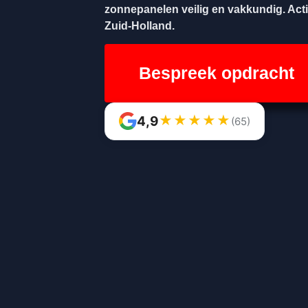
zonnepanelen veilig en vakkundig. Acti
Zuid-Holland.
Bespreek opdracht
★
★
★
★
★
4,9
(65)