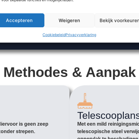
Accepteren
Weigeren
Bekijk voorkeure
Cookiebeleid
Privacyverklaring
Methodes & Aanpak
Telescooplan
Hiervoor is geen zeep
Met een mild reinigingsmi
zonder strepen.
telescopische steel verwij
oppervlak te beschadigen. 