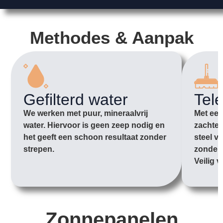
Methodes & Aanpak
Gefilterd water
Tel
We werken met puur, mineraalvrij
Met een
water. Hiervoor is geen zeep nodig en
zachte 
het geeft een schoon resultaat zonder
steel v
strepen.
zonder 
Veilig v
Zonnepanelen