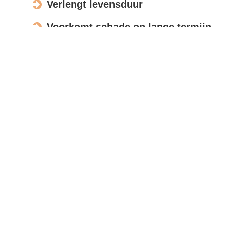
Verlengt levensduur
Voorkomt schade op lange termijn
Verbetert de uitstraling
Actief in Boven-Hardinxveld
Bespreek opdracht
Met moderne meettools en foto’s beoordelen wij uw
zonnepanelen op afstand, zodat u snel een
nauwkeurige offerte ontvangt.
Reviews