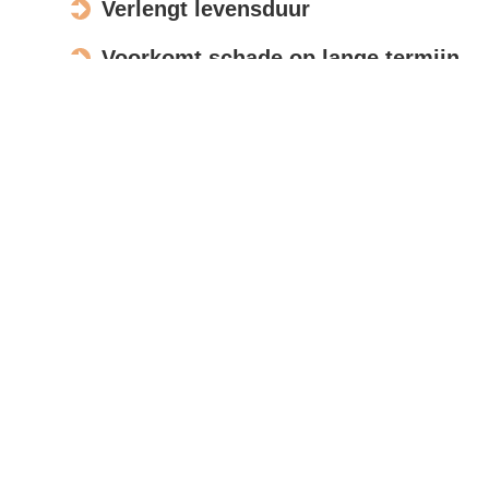
Verlengt levensduur
Voorkomt schade op lange termijn
Verbetert de uitstraling
Actief in Breda
Bespreek opdracht
Met moderne meettools en foto’s beoordelen wij uw
zonnepanelen op afstand, zodat u snel een
nauwkeurige offerte ontvangt.
Reviews