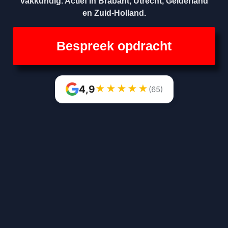
vakkundig. Actief in Brabant, Utrecht, Gelderland
en Zuid-Holland.
Bespreek opdracht
★
★
★
★
★
4,9
(65)