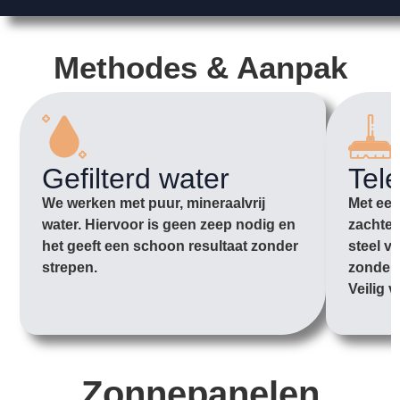
Methodes & Aanpak
Gefilterd water
Tel
We werken met puur, mineraalvrij
Met een
water. Hiervoor is geen zeep nodig en
zachte 
het geeft een schoon resultaat zonder
steel v
strepen.
zonder 
Veilig v
Zonnepanelen