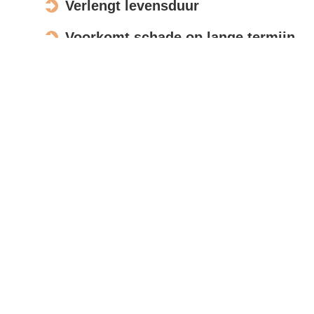
Verlengt levensduur
Voorkomt schade op lange termijn
Verbetert de uitstraling
Actief in Breugel
Bespreek opdracht
Met moderne meettools en foto’s beoordelen wij uw
zonnepanelen op afstand, zodat u snel een
nauwkeurige offerte ontvangt.
Reviews