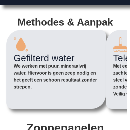
Methodes & Aanpak
Gefilterd water
Tel
We werken met puur, mineraalvrij
Met een
water. Hiervoor is geen zeep nodig en
zachte 
het geeft een schoon resultaat zonder
steel v
strepen.
zonder 
Veilig v
Zonnepanelen