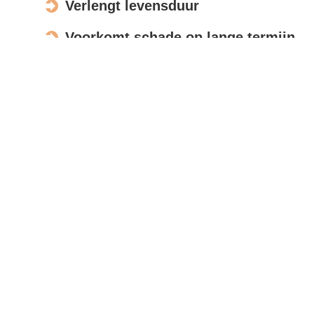
Verlengt levensduur
Voorkomt schade op lange termijn
Verbetert de uitstraling
Actief in Brummen
Bespreek opdracht
Met moderne meettools en foto’s beoordelen wij uw
zonnepanelen op afstand, zodat u snel een
nauwkeurige offerte ontvangt.
Reviews