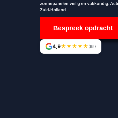
zonnepanelen veilig en vakkundig. Acti
Zuid-Holland.
Bespreek opdracht
★
★
★
★
★
4,9
(65)