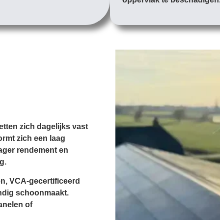
etten zich dagelijks vast
ormt zich een laag
 lager rendement en
g.
en, VCA-gecertificeerd
undig schoonmaakt.
anelen of