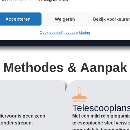
Accepteren
Weigeren
Bekijk voorkeure
Cookiebeleid
Privacyverklaring
Methodes & Aanpak
Telescooplan
Hiervoor is geen zeep
Met een mild reinigingsmi
zonder strepen.
telescopische steel verwij
oppervlak te beschadigen. 