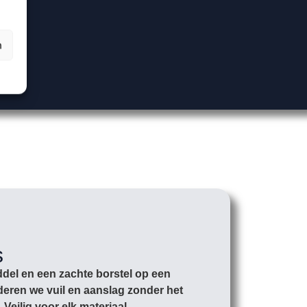
n
s
ddel en een zachte borstel op een
deren we vuil en aanslag zonder het
Veilig voor elk materiaal.