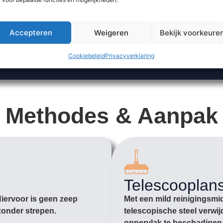
Accepteren
Weigeren
Bekijk voorkeure
Cookiebeleid
Privacyverklaring
Methodes & Aanpak
Telescooplan
Hiervoor is geen zeep
Met een mild reinigingsmi
zonder strepen.
telescopische steel verwij
oppervlak te beschadigen. 