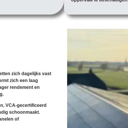
etten zich dagelijks vast
ormt zich een laag
 lager rendement en
g.
en, VCA-gecertificeerd
undig schoonmaakt.
anelen of