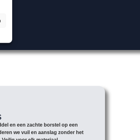
n
s
ddel en een zachte borstel op een
deren we vuil en aanslag zonder het
Veilig voor elk materiaal.