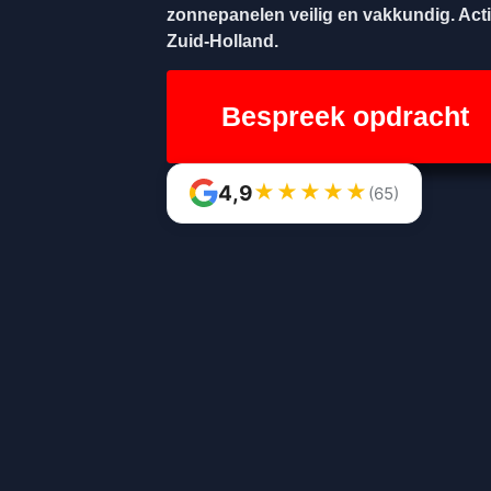
zonnepanelen veilig en vakkundig. Acti
Zuid-Holland.
Bespreek opdracht
★
★
★
★
★
4,9
(65)