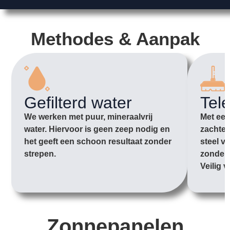
Methodes & Aanpak
Gefilterd water
Tel
We werken met puur, mineraalvrij
Met een
water. Hiervoor is geen zeep nodig en
zachte 
het geeft een schoon resultaat zonder
steel v
strepen.
zonder 
Veilig v
Zonnepanelen