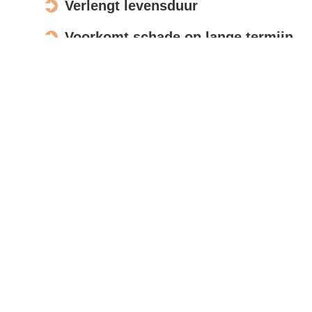
Verlengt levensduur
Voorkomt schade op lange termijn
Verbetert de uitstraling
Actief in Doornspijk
Bespreek opdracht
Met moderne meettools en foto’s beoordelen wij uw
zonnepanelen op afstand, zodat u snel een
nauwkeurige offerte ontvangt.
Reviews