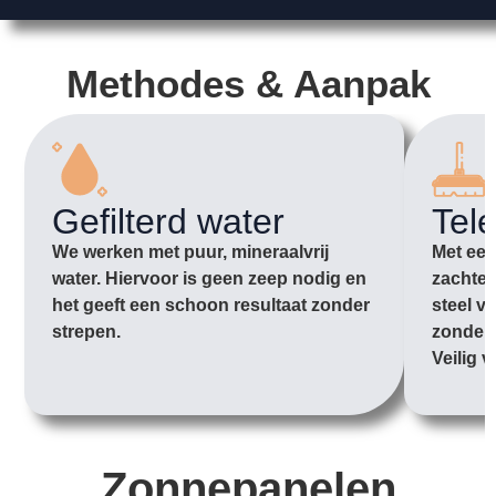
Methodes & Aanpak
Gefilterd water
Tel
We werken met puur, mineraalvrij
Met een
water. Hiervoor is geen zeep nodig en
zachte 
het geeft een schoon resultaat zonder
steel v
strepen.
zonder 
Veilig v
Zonnepanelen