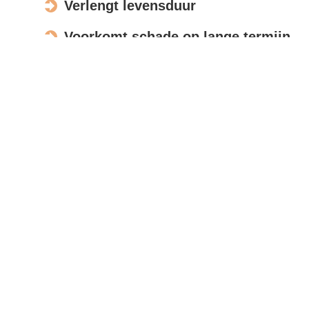
Verlengt levensduur
Voorkomt schade op lange termijn
Verbetert de uitstraling
Actief in Doorwerth
Bespreek opdracht
Met moderne meettools en foto’s beoordelen wij uw
zonnepanelen op afstand, zodat u snel een
nauwkeurige offerte ontvangt.
Reviews